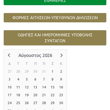
ΕΦΗΜΕΡΙΕΣ
ΦΟΡΜΕΣ ΑΙΤΗΣΕΩΝ-ΥΠΕΥΘΥΝΩΝ ΔΗΛΩΣΕΩΝ
ΟΔΗΓΙΕΣ ΚΑΙ ΗΜΕΡΟΜΗΝΙΕΣ ΥΠΟΒΟΛΗΣ
ΣΥΝΤΑΓΩΝ
Αύγουστος 2026
Δ
Τ
Τ
Π
Π
Σ
Κ
27
28
29
30
31
1
2
3
4
5
6
7
8
9
10
11
12
13
14
15
16
17
18
19
20
21
22
23
24
25
26
27
28
29
30